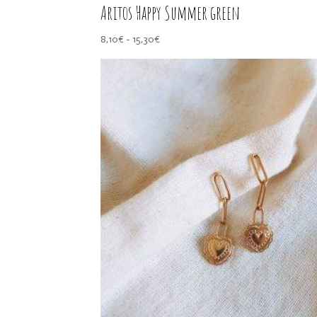
Aritos Happy Summer green
Rango
8,10
€
-
15,30
€
de
precios:
desde
8,10€
hasta
15,30€