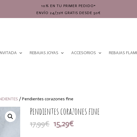
10% EN TU PRIMER PEDIDO*
ENVÍO 24/72H GRATIS DESDE 50€
INVITADA
REBAJAS JOYAS
ACCESORIOS
REBAJAS FLA
NDIENTES
/ Pendientes corazones fine
Pendientes corazones fine
El
El
17,99
€
15,29
€
precio
precio