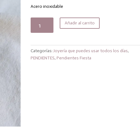
original
actual
era:
es:
Acero inoxidable
17,99€.
15,29€.
Pendientes
Añadir al carrito
corazones
fine
cantidad
Categorías:
Joyería que puedes usar todos los días
,
PENDIENTES
,
Pendientes Fiesta