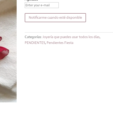
original
actual
era:
es:
17,99€.
15,29€.
Notificarme cuando esté disponible
Categorías:
Joyería que puedes usar todos los días
,
PENDIENTES
,
Pendientes Fiesta