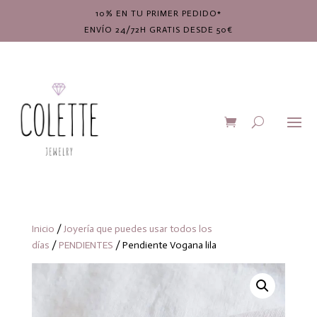
10% EN TU PRIMER PEDIDO*
ENVÍO 24/72H GRATIS DESDE 50€
Inicio
/
Joyería que puedes usar todos los
días
/
PENDIENTES
/ Pendiente Vogana lila