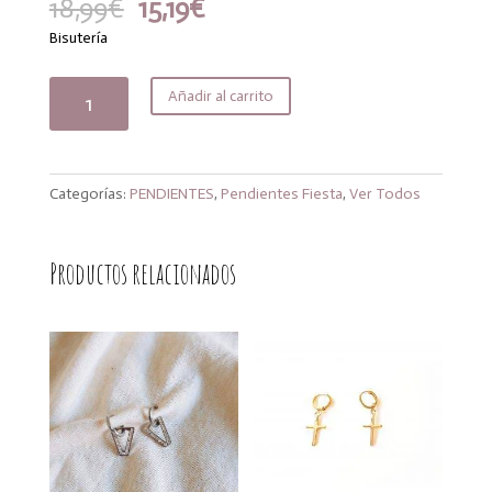
El
El
18,99
€
15,19
€
precio
precio
Bisutería
original
actual
era:
es:
Pendiente
Añadir al carrito
18,99€.
15,19€.
Vogana
lila
cantidad
Categorías:
PENDIENTES
,
Pendientes Fiesta
,
Ver Todos
Productos relacionados