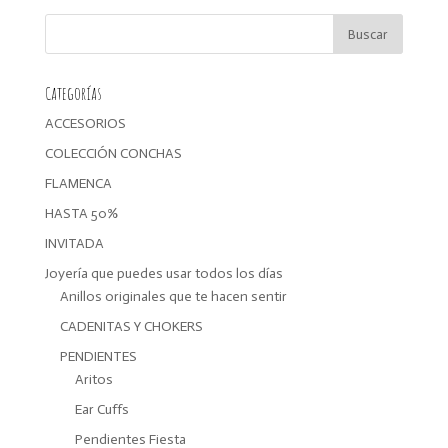
era:
es:
17,99€.
15,29€.
Categorías
ACCESORIOS
COLECCIÓN CONCHAS
FLAMENCA
HASTA 50%
INVITADA
Joyería que puedes usar todos los días
Anillos originales que te hacen sentir
CADENITAS Y CHOKERS
PENDIENTES
Aritos
Ear Cuffs
Pendientes Fiesta