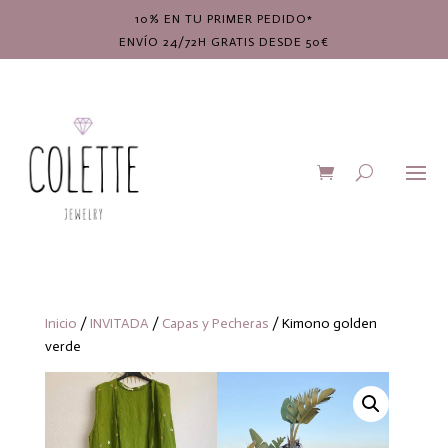
10% EN TU PRIMER PEDIDO*
ENVÍO 24/72H GRATIS DESDE 50€
Inicio
/
INVITADA
/
Capas y Pecheras
/ Kimono golden
verde