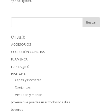
El
El
17,00
€
13,60
€
precio
precio
original
actual
era:
es:
17,00€.
13,60€.
Categorías
ACCESORIOS
COLECCIÓN CONCHAS
FLAMENCA
HASTA 50%
INVITADA
Capas y Pecheras
Conjuntos
Vestidos y monos
Joyería que puedes usar todos los días
Joyeros