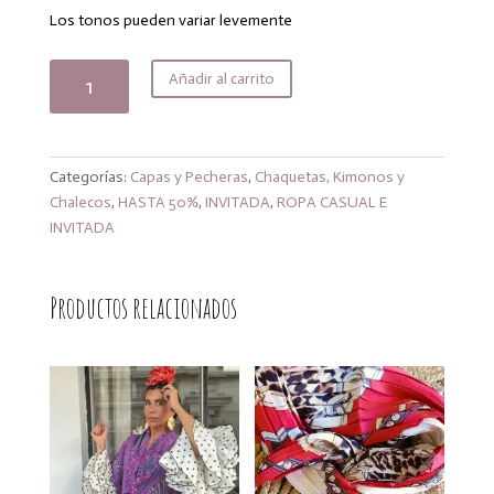
32,99€.
26,39€.
Los tonos pueden variar levemente
Kimono
Añadir al carrito
golden
verde
cantidad
Categorías:
Capas y Pecheras
,
Chaquetas, Kimonos y
Chalecos
,
HASTA 50%
,
INVITADA
,
ROPA CASUAL E
INVITADA
Productos relacionados