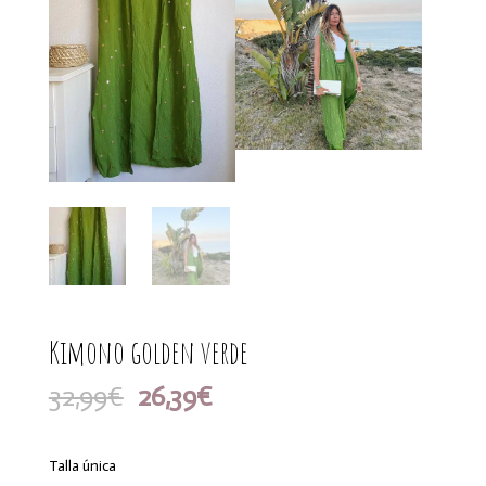
Kimono golden verde
El
El
32,99
€
26,39
€
precio
precio
original
actual
era:
es:
Talla única