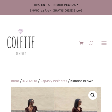
10% EN TU PRIMER PEDIDO*
ENVÍO 24/72H GRATIS DESDE 50€
Inicio
/
INVITADA
/
Capas y Pecheras
/ Kimono Brown