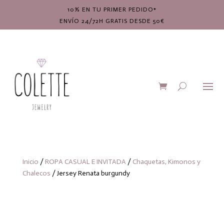
10% EN TU PRIMER PEDIDO*
ENVÍO 24/72H GRATIS DESDE 50€
Inicio
/
ROPA CASUAL E INVITADA
/
Chaquetas, Kimonos y
Chalecos
/ Jersey Renata burgundy