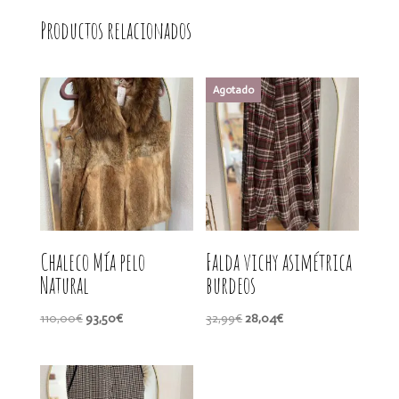
Productos relacionados
Chaleco Mía pelo
Falda vichy asimétrica
Natural
burdeos
El
El
El
El
110,00
€
93,50
€
32,99
€
28,04
€
precio
precio
precio
precio
original
actual
original
actual
era:
es:
era:
es: