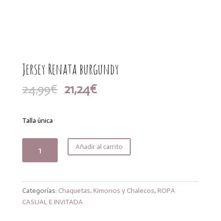
Jersey Renata burgundy
El
El
24,99
€
21,24
€
precio
precio
original
actual
era:
es:
Talla única
24,99€.
21,24€.
Jersey
Añadir al carrito
Renata
burgundy
cantidad
Categorías:
Chaquetas, Kimonos y Chalecos
,
ROPA
CASUAL E INVITADA