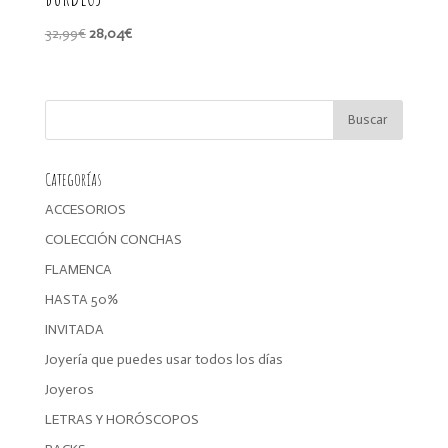
El
El
32,99
€
28,04
€
precio
precio
original
actual
era:
es:
32,99€.
28,04€.
Categorías
ACCESORIOS
COLECCIÓN CONCHAS
FLAMENCA
HASTA 50%
INVITADA
Joyería que puedes usar todos los días
Joyeros
LETRAS Y HORÓSCOPOS