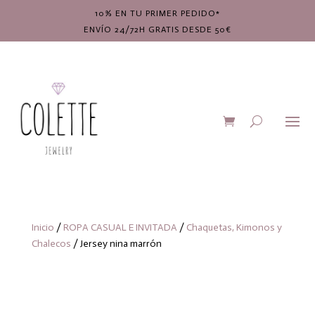
10% EN TU PRIMER PEDIDO*
ENVÍO 24/72H GRATIS DESDE 50€
Inicio
/
ROPA CASUAL E INVITADA
/
Chaquetas, Kimonos y
Chalecos
/ Jersey nina marrón