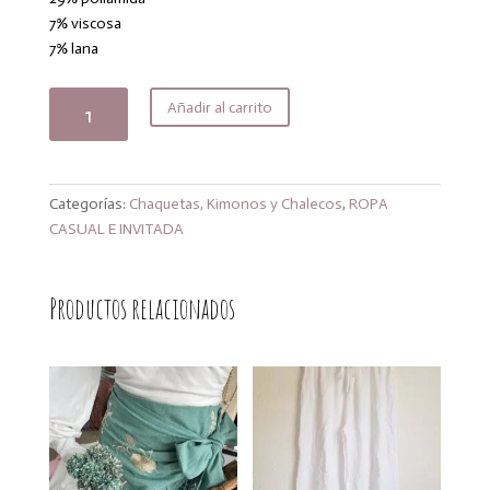
32,99€.
28,04€.
7% viscosa
7% lana
Jersey
Añadir al carrito
nina
marrón
cantidad
Categorías:
Chaquetas, Kimonos y Chalecos
,
ROPA
CASUAL E INVITADA
Productos relacionados