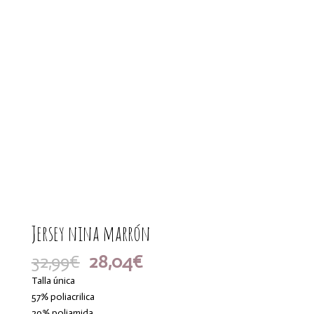
Jersey nina marrón
El
El
32,99
€
28,04
€
precio
precio
Talla única
original
actual
57% poliacrilica
era:
es:
29% poliamida