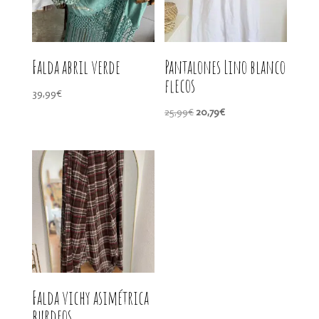
Falda abril verde
Pantalones Lino blanco
flecos
39,99
€
El
El
25,99
€
20,79
€
precio
precio
original
actual
era:
es:
25,99€.
20,79€.
Falda vichy asimétrica
burdeos