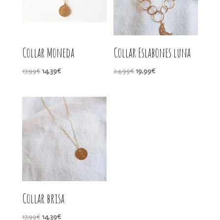
Collar Moneda
Collar Eslabones luna
El
El
El
El
17,99
€
14,39
€
24,99
€
19,99
€
precio
precio
precio
precio
original
actual
original
actual
era:
es:
era:
es:
17,99€.
14,39€.
24,99€.
19,99€.
Collar brisa
El
El
17,99
€
14,39
€