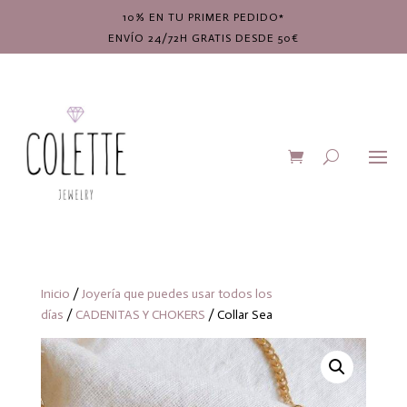
10% EN TU PRIMER PEDIDO*
ENVÍO 24/72H GRATIS DESDE 50€
Inicio
/
Joyería que puedes usar todos los
días
/
CADENITAS Y CHOKERS
/ Collar Sea