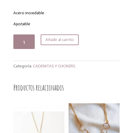
precio
precio
original
actual
era:
es:
Acero inoxidable
20,00€.
16,00€.
Ajustable
Collar
Añadir al carrito
Sea
cantidad
Categoría:
CADENITAS Y CHOKERS
Productos relacionados