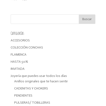
precio
precio
original
actual
era:
es:
17,99€.
14,39€.
Categorías
ACCESORIOS
COLECCIÓN CONCHAS
FLAMENCA
HASTA 50%
INVITADA
Joyería que puedes usar todos los días
Anillos originales que te hacen sentir
CADENITAS Y CHOKERS
PENDIENTES
PULSERAS/ TOBILLERAS