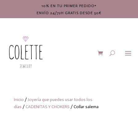
10% EN TU PRIMER PEDIDO*
ENVÍO 24/72H GRATIS DESDE 50€
Inicio
/
Joyería que puedes usar todos los
días
/
CADENITAS Y CHOKERS
/ Collar salema