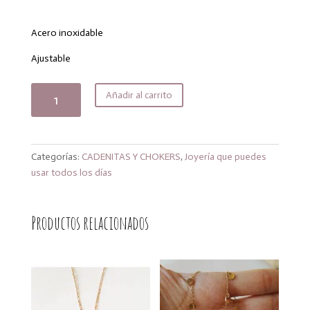
precio
precio
original
actual
era:
es:
Acero inoxidable
24,99€.
21,24€.
Ajustable
Collar
Añadir al carrito
salema
cantidad
Categorías:
CADENITAS Y CHOKERS
,
Joyería que puedes
usar todos los días
Productos relacionados