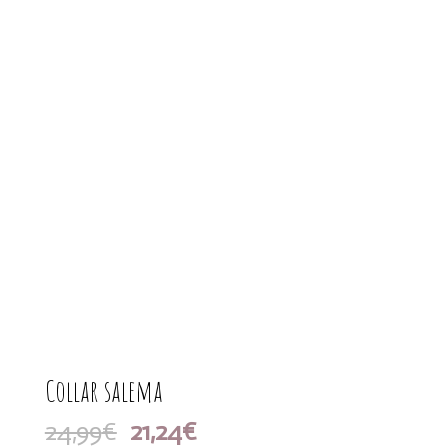
Collar salema
El
El
24,99
€
21,24
€