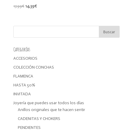
El
El
17,99
€
14,39
€
precio
precio
original
actual
era:
es:
17,99€.
14,39€.
Categorías
ACCESORIOS
COLECCIÓN CONCHAS
FLAMENCA
HASTA 50%
INVITADA
Joyería que puedes usar todos los días
Anillos originales que te hacen sentir
CADENITAS Y CHOKERS
PENDIENTES