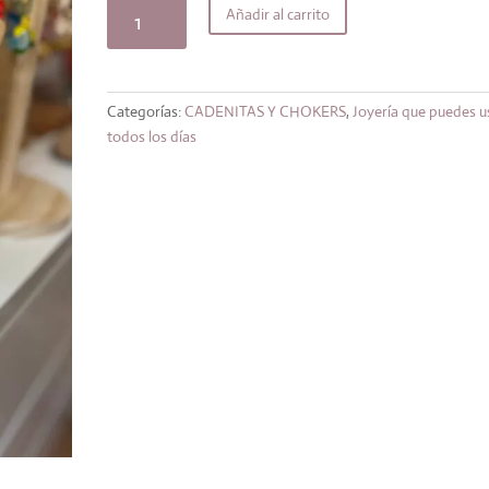
original
actual
Collar
Añadir al carrito
era:
es:
langosta
24,99€.
21,24€.
Golden
cantidad
Categorías:
CADENITAS Y CHOKERS
,
Joyería que puedes u
todos los días