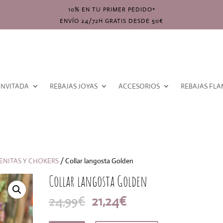
10% EN TU PRIMER PEDIDO*
ENVÍO 24/72H GRATIS DESDE 50€
INVITADA
REBAJAS JOYAS
ACCESORIOS
REBAJAS FL
ENITAS Y CHOKERS
/ Collar langosta Golden
Collar langosta Golden
El
El
24,99
€
21,24
€
precio
precio