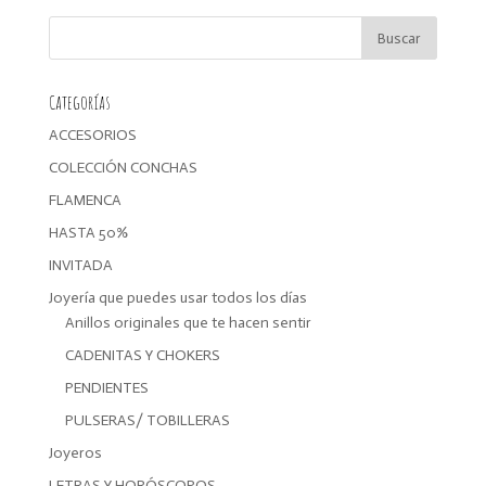
era:
es:
15,00€.
12,00€.
Categorías
ACCESORIOS
COLECCIÓN CONCHAS
FLAMENCA
HASTA 50%
INVITADA
Joyería que puedes usar todos los días
Anillos originales que te hacen sentir
CADENITAS Y CHOKERS
PENDIENTES
PULSERAS/ TOBILLERAS
Joyeros
LETRAS Y HORÓSCOPOS