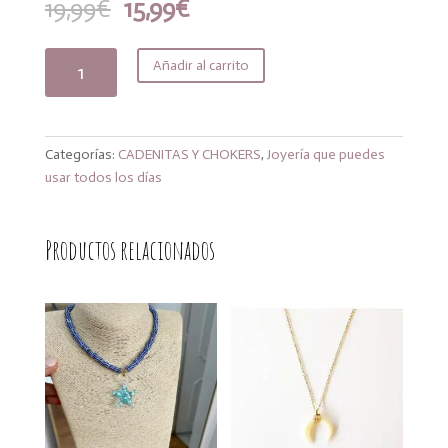
El
El
19,99
€
15,99
€
precio
precio
original
actual
Collar
Añadir al carrito
era:
es:
Coral
19,99€.
15,99€.
sun
cantidad
Categorías:
CADENITAS Y CHOKERS
,
Joyería que puedes
usar todos los días
Productos relacionados