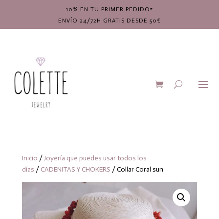
10% EN TU PRIMER PEDIDO*
ENVÍO 24/72H GRATIS DESDE 50€
Inicio
/
Joyería que puedes usar todos los
días
/
CADENITAS Y CHOKERS
/ Collar Coral sun