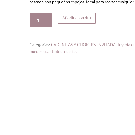
original
actual
cascada con pequeños espejos. Ideal para realzar cualquier 
era:
es:
24,99€.
21,24€.
Collar
Añadir al carrito
Cingara
espejos
cantidad
Categorías:
CADENITAS Y CHOKERS
,
INVITADA
,
Joyería q
puedes usar todos los días