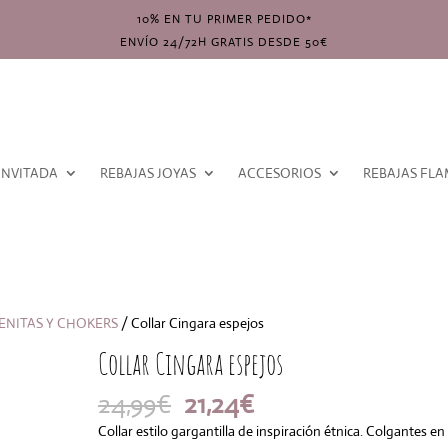
10% EN TU PRIMER PEDIDO*
ENVÍO 24/72H GRATIS DESDE 50€
INVITADA
REBAJAS JOYAS
ACCESORIOS
REBAJAS FL
ENITAS Y CHOKERS
/ Collar Cingara espejos
Collar Cingara espejos
El
El
24,99
€
21,24
€
precio
precio
Collar estilo gargantilla de inspiración étnica. Colgantes en