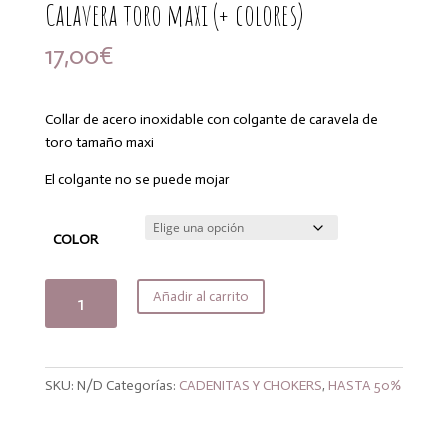
Calavera toro maxi (+ colores)
17,00
€
Collar de acero inoxidable con colgante de caravela de
toro tamaño maxi
El colgante no se puede mojar
COLOR
Calavera
Añadir al carrito
toro
maxi
(+
colores)
SKU:
N/D
Categorías:
CADENITAS Y CHOKERS
,
HASTA 50%
cantidad