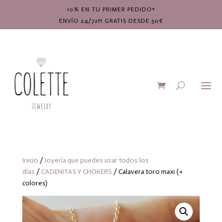
10% EN TU PRIMER PEDIDO*
ENVÍO 24/72H GRATIS DESDE 50€
Inicio
/
Joyería que puedes usar todos los
días
/
CADENITAS Y CHOKERS
/ Calavera toro maxi (+
colores)