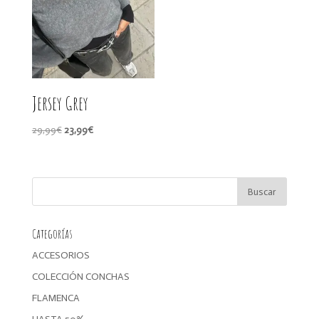
Jersey Grey
El
El
29,99
€
23,99
€
precio
precio
original
actual
era:
es:
29,99€.
23,99€.
Categorías
ACCESORIOS
COLECCIÓN CONCHAS
FLAMENCA