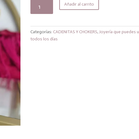
original
actual
Collar
Añadir al carrito
era:
es:
abril
24,99€.
21,24€.
nácar
cantidad
Categorías:
CADENITAS Y CHOKERS
,
Joyería que puedes u
todos los días