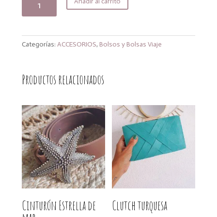
Añadir al carrito
era:
es:
sunflower
32,00€.
25,60€.
cantidad
Categorías:
ACCESORIOS
,
Bolsos y Bolsas Viaje
Productos relacionados
Cinturón Estrella de
Clutch turquesa