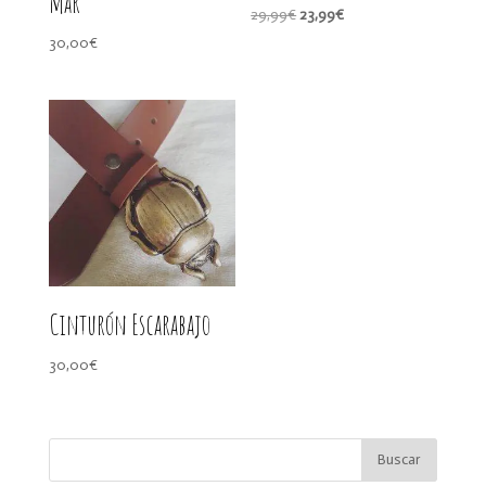
mar
El
El
29,99
€
23,99
€
precio
precio
30,00
€
original
actual
era:
es:
29,99€.
23,99€.
Cinturón Escarabajo
30,00
€