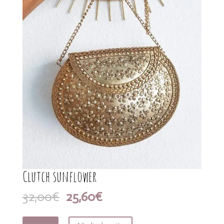
Clutch sunflower
El
El
32,00
€
25,60
€
precio
precio
original
actual
Clutch