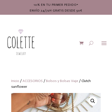
10% EN TU PRIMER PEDIDO*
ENVÍO 24/72H GRATIS DESDE 50€
Inicio
/
ACCESORIOS
/
Bolsos y Bolsas Viaje
/ Clutch
sunflower