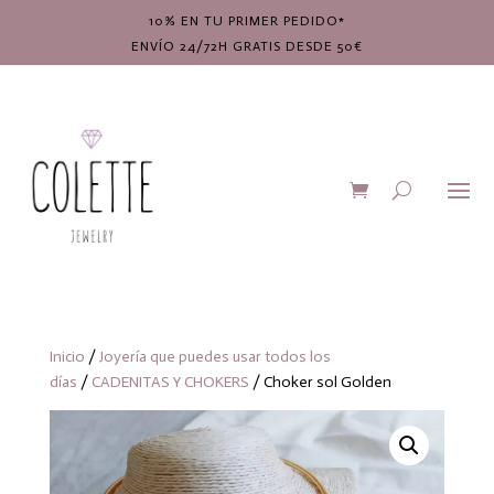
10% EN TU PRIMER PEDIDO*
ENVÍO 24/72H GRATIS DESDE 50€
Inicio
/
Joyería que puedes usar todos los
días
/
CADENITAS Y CHOKERS
/ Choker sol Golden