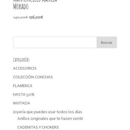
Morado
El
El
140,00
€
126,00
€
precio
precio
original
actual
era:
es:
140,00€.
126,00€.
Categorías
ACCESORIOS
COLECCIÓN CONCHAS
FLAMENCA
HASTA 50%
INVITADA
Joyería que puedes usar todos los días
Anillos originales que te hacen sentir
CADENITAS Y CHOKERS