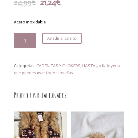
El
El
24,99
€
21,24
€
precio
precio
original
actual
era:
es:
Acero inoxidable
24,99€.
21,24€.
Choker
Añadir al carrito
sol
Golden
cantidad
Categorías:
CADENITAS Y CHOKERS
,
HASTA 50%
,
Joyería
que puedes usar todos los días
Productos relacionados