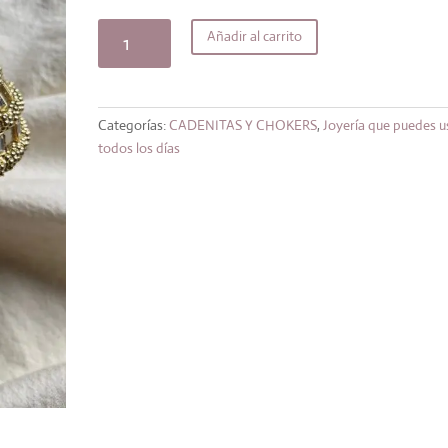
original
actual
era:
es:
Choker
Añadir al carrito
24,99€.
21,24€.
greta
espejos
cantidad
Categorías:
CADENITAS Y CHOKERS
,
Joyería que puedes u
todos los días