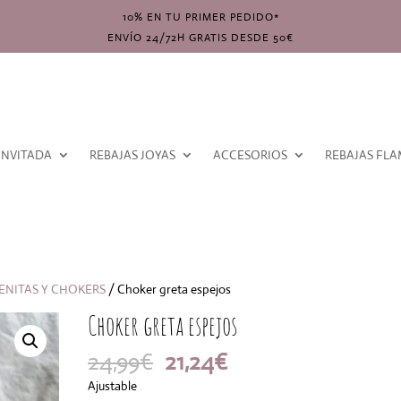
10% EN TU PRIMER PEDIDO*
ENVÍO 24/72H GRATIS DESDE 50€
INVITADA
REBAJAS JOYAS
ACCESORIOS
REBAJAS FL
ENITAS Y CHOKERS
/ Choker greta espejos
Choker greta espejos
El
El
24,99
€
21,24
€
precio
precio
Ajustable