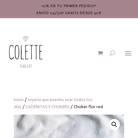
10% EN TU PRIMER PEDIDO*
ENVÍO 24/72H GRATIS DESDE 50€
Inicio
/
Joyería que puedes usar todos los
días
/
CADENITAS Y CHOKERS
/ Choker flor red