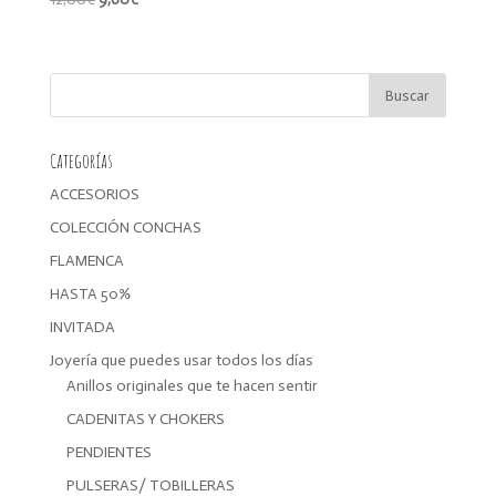
precio
precio
original
actual
era:
es:
12,00€.
9,60€.
Categorías
ACCESORIOS
COLECCIÓN CONCHAS
FLAMENCA
HASTA 50%
INVITADA
Joyería que puedes usar todos los días
Anillos originales que te hacen sentir
CADENITAS Y CHOKERS
PENDIENTES
PULSERAS/ TOBILLERAS