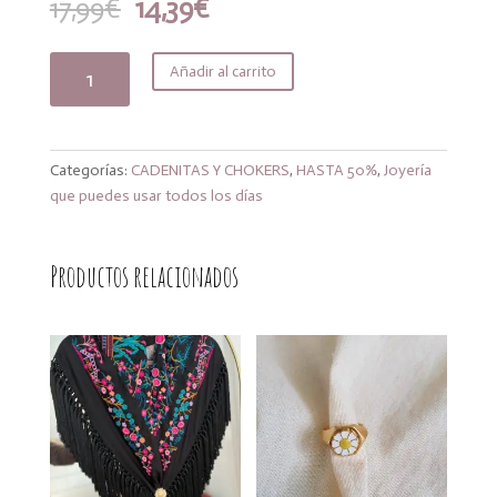
El
El
17,99
€
14,39
€
precio
precio
original
actual
Choker
Añadir al carrito
era:
es:
flor
17,99€.
14,39€.
red
cantidad
Categorías:
CADENITAS Y CHOKERS
,
HASTA 50%
,
Joyería
que puedes usar todos los días
Productos relacionados