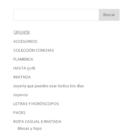
original
actual
era:
es:
39,99€.
33,99€.
Categorías
ACCESORIOS
COLECCIÓN CONCHAS
FLAMENCA
HASTA 50%
INVITADA
Joyería que puedes usar todos los días
Joyeros
LETRAS Y HORÓSCOPOS
PACKS
ROPA CASUAL E INVITADA
Blusas y tops