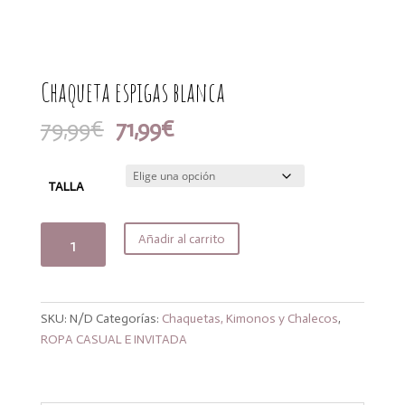
Chaqueta espigas blanca
El
El
79,99
€
71,99
€
precio
precio
original
actual
era:
es:
TALLA
79,99€.
71,99€.
Chaqueta
Añadir al carrito
espigas
blanca
cantidad
SKU:
N/D
Categorías:
Chaquetas, Kimonos y Chalecos
,
ROPA CASUAL E INVITADA