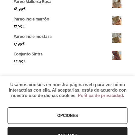
Pareo Mallorca Rosa
18,99
€
Pareo indie marrón
17,99
€
Pareo indie mostaza
17,99
€
Conjunto Sintra
52,99
€
Usamos cookies en nuestra página web para ver cómo
interactúas con ella. Al aceptarlas, estás de acuerdo con
nuestro uso de dichas cookies.
Política de privacidad
.
OPCIONES
© 2019 by Débora Colette
Términos y Condiciones
–
Pagos y Envíos
–
Cambios y Devoluciones