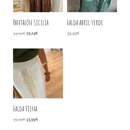
Pantalón Sicilia
Falda abril verde
El
El
34,99
€
29,74
€
39,99
€
precio
precio
original
actual
era:
es:
34,99€.
29,74€.
Falda Viena
El
El
39,99
€
33,99
€
precio
precio