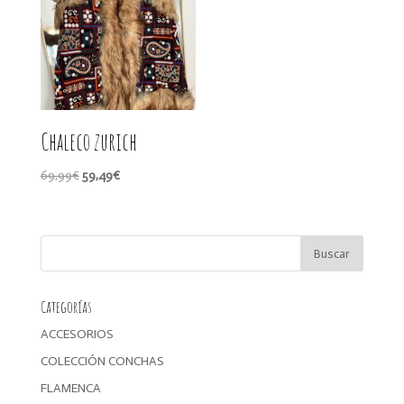
9,90€
Chaleco zurich
El
El
69,99
€
59,49
€
precio
precio
original
actual
era:
es:
69,99€.
59,49€.
Categorías
ACCESORIOS
COLECCIÓN CONCHAS
FLAMENCA