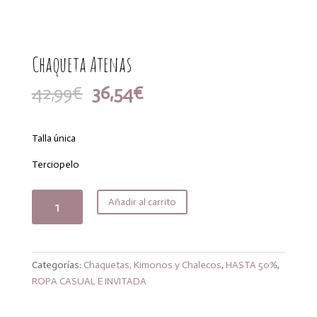
Chaqueta Atenas
El
El
42,99
€
36,54
€
precio
precio
original
actual
era:
es:
Talla única
42,99€.
36,54€.
Terciopelo
Chaqueta
Añadir al carrito
Atenas
cantidad
Categorías:
Chaquetas, Kimonos y Chalecos
,
HASTA 50%
,
ROPA CASUAL E INVITADA