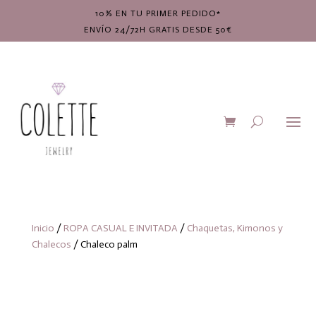
10% EN TU PRIMER PEDIDO*
ENVÍO 24/72H GRATIS DESDE 50€
Inicio
/
ROPA CASUAL E INVITADA
/
Chaquetas, Kimonos y
Chalecos
/ Chaleco palm