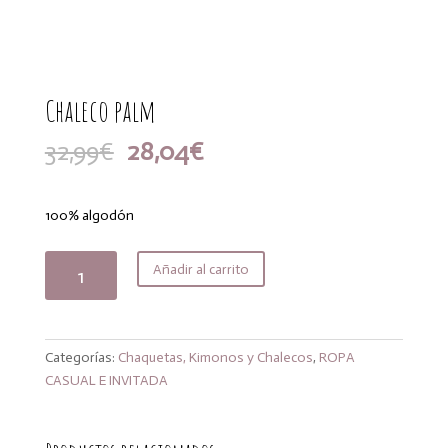
Chaleco palm
El
El
32,99
€
28,04
€
precio
precio
original
actual
era:
es:
100% algodón
32,99€.
28,04€.
Chaleco
Añadir al carrito
palm
cantidad
Categorías:
Chaquetas, Kimonos y Chalecos
,
ROPA
CASUAL E INVITADA