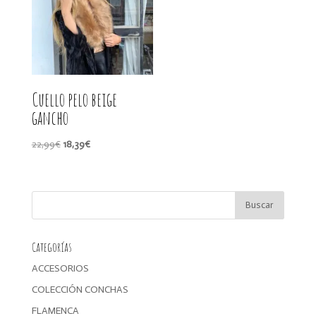
Cuello pelo beige
gancho
El
El
22,99
€
18,39
€
precio
precio
original
actual
era:
es:
22,99€.
18,39€.
Categorías
ACCESORIOS
COLECCIÓN CONCHAS
FLAMENCA