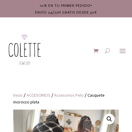
10% EN TU PRIMER PEDIDO*
ENVÍO 24/72H GRATIS DESDE 50€
Inicio
/
ACCESORIOS
/
Accesorios Pelo
/ Casquete
morocco plata