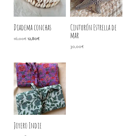
Diadema conchas
Cinturón Estrella de
mar
El
El
16,00
€
12,80
€
precio
precio
30,00
€
original
actual
era:
es:
16,00€.
12,80€.
Joyero Indie