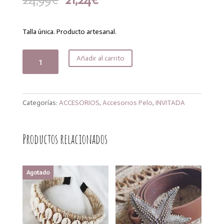
precio
precio
original
actual
era:
es:
Talla única. Producto artesanal.
24,99€.
21,24€.
Casquete
Añadir al carrito
morocco
plata
cantidad
Categorías:
ACCESORIOS
,
Accesorios Pelo
,
INVITADA
Productos relacionados