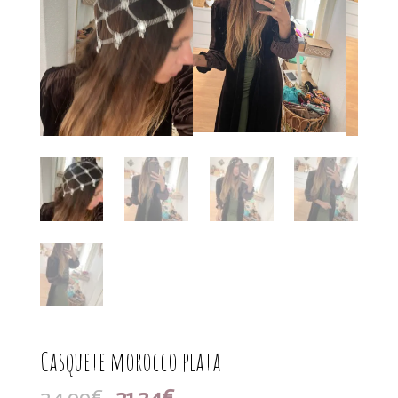
Casquete morocco plata
El
El
24,99
€
21,24
€