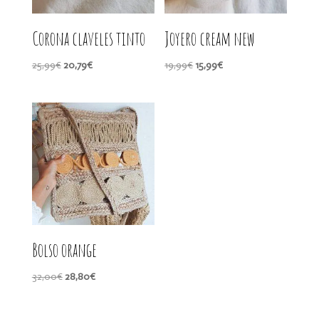
Corona claveles tinto
Joyero cream new
El
El
El
El
25,99
€
20,79
€
19,99
€
15,99
€
precio
precio
precio
precio
original
actual
original
actual
era:
es:
era:
es:
25,99€.
20,79€.
19,99€.
15,99€.
Bolso orange
El
El
32,00
€
28,80
€
precio
precio
original
actual