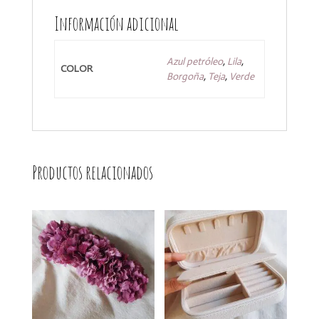
Información adicional
Azul petróleo
,
Lila
,
COLOR
Borgoña
,
Teja
,
Verde
Productos relacionados