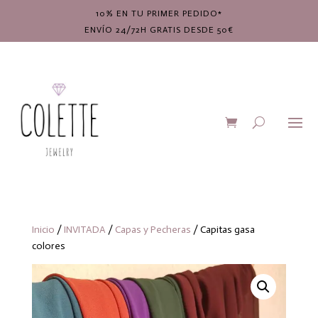
10% EN TU PRIMER PEDIDO*
ENVÍO 24/72H GRATIS DESDE 50€
Inicio
/
INVITADA
/
Capas y Pecheras
/ Capitas gasa
colores