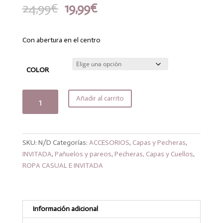
El
El
24,99
€
19,99
€
precio
precio
original
actual
era:
es:
Con abertura en el centro
24,99€.
19,99€.
COLOR
Capitas
Añadir al carrito
gasa
colores
cantidad
SKU:
N/D
Categorías:
ACCESORIOS
,
Capas y Pecheras
,
INVITADA
,
Pañuelos y pareos
,
Pecheras, Capas y Cuellos
,
ROPA CASUAL E INVITADA
Información adicional