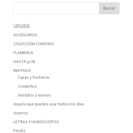
era:
es:
32,00€.
28,80€.
Categorías
ACCESORIOS
COLECCIÓN CONCHAS
FLAMENCA
HASTA 50%
INVITADA
Capas y Pecheras
Conjuntos
Vestidos y monos
Joyería que puedes usar todos los días
Joyeros
LETRAS Y HORÓSCOPOS
PACKS