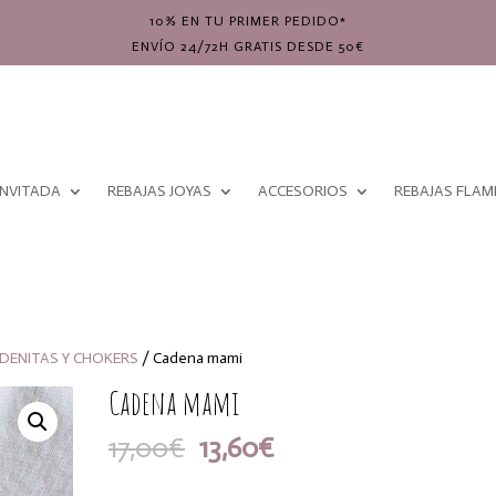
10% EN TU PRIMER PEDIDO*
ENVÍO 24/72H GRATIS DESDE 50€
INVITADA
REBAJAS JOYAS
ACCESORIOS
REBAJAS FLA
DENITAS Y CHOKERS
/ Cadena mami
Cadena mami
El
El
17,00
€
13,60
€
precio
precio