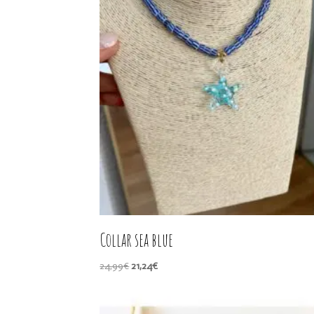
Collar sea blue
El
El
24,99
€
21,24
€
precio
precio
original
actual
era:
es: