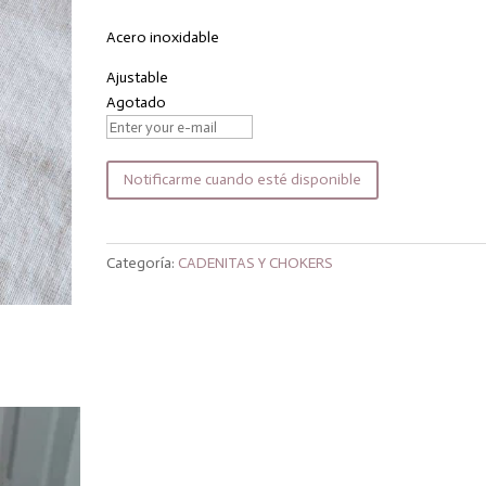
original
actual
era:
es:
Acero inoxidable
17,00€.
13,60€.
Ajustable
Agotado
Notificarme cuando esté disponible
Categoría:
CADENITAS Y CHOKERS