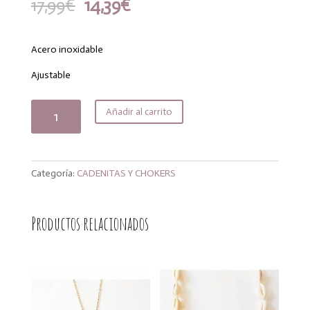
El
El
17,99
€
14,39
€
precio
precio
original
actual
era:
es:
Acero inoxidable
17,99€.
14,39€.
Ajustable
Cadena
Añadir al carrito
coffee
gold
cantidad
Categoría:
CADENITAS Y CHOKERS
Productos relacionados