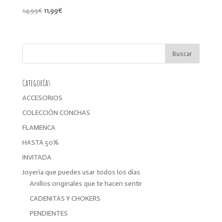
El
El
14,99
€
11,99
€
precio
precio
original
actual
era:
es:
14,99€.
11,99€.
Categorías
ACCESORIOS
COLECCIÓN CONCHAS
FLAMENCA
HASTA 50%
INVITADA
Joyería que puedes usar todos los días
Anillos originales que te hacen sentir
CADENITAS Y CHOKERS
PENDIENTES