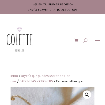
10% EN TU PRIMER PEDIDO*
ENVÍO 24/72H GRATIS DESDE 50€
Inicio
/
Joyería que puedes usar todos los
días
/
CADENITAS Y CHOKERS
/ Cadena coffee gold