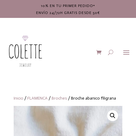
10% EN TU PRIMER PEDIDO*
ENVÍO 24/72H GRATIS DESDE 50€
Inicio
/
FLAMENCA
/
Broches
/ Broche abanico filigrana