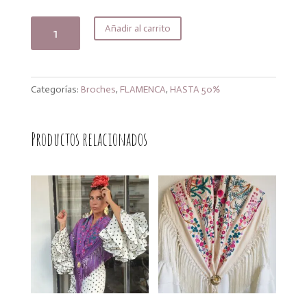
precio
precio
original
actual
Broche
Añadir al carrito
era:
es:
abanico
12,00€.
9,60€.
filigrana
cantidad
Categorías:
Broches
,
FLAMENCA
,
HASTA 50%
Productos relacionados