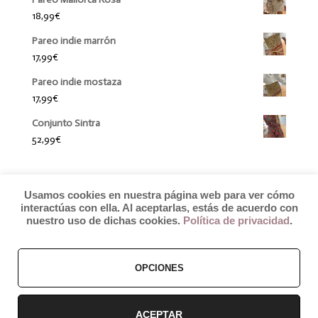
18,99
€
Pareo indie marrón
17,99
€
Pareo indie mostaza
17,99
€
Conjunto Sintra
52,99
€
Usamos cookies en nuestra página web para ver cómo
interactúas con ella. Al aceptarlas, estás de acuerdo con
nuestro uso de dichas cookies.
Política de privacidad
.
OPCIONES
© 2019 by Débora Colette
Términos y Condiciones
–
Pagos y Envíos
–
Cambios y Devoluciones
ACEPTAR