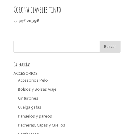
Corona claveles tinto
El
El
25,99
€
20,79
€
precio
precio
original
actual
era:
es:
25,99€.
20,79€.
Categorías
ACCESORIOS
Accesorios Pelo
Bolsos y Bolsas Viaje
Cinturones
Cuelga gafas
Pañuelos y pareos
Pecheras, Capas y Cuellos