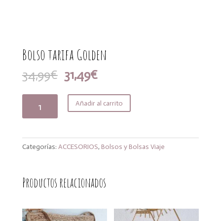
Bolso tarifa Golden
El
El
34,99
€
31,49
€
precio
precio
original
actual
Bolso
Añadir al carrito
era:
es:
tarifa
34,99€.
31,49€.
Golden
cantidad
Categorías:
ACCESORIOS
,
Bolsos y Bolsas Viaje
Productos relacionados