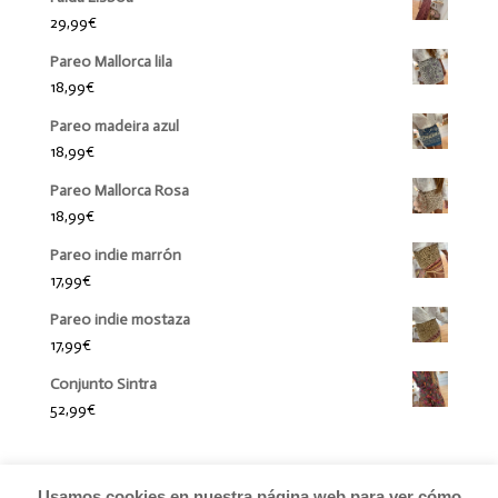
29,99
€
Pareo Mallorca lila
18,99
€
Pareo madeira azul
18,99
€
Pareo Mallorca Rosa
18,99
€
Pareo indie marrón
17,99
€
Pareo indie mostaza
17,99
€
Conjunto Sintra
52,99
€
Usamos cookies en nuestra página web para ver cómo