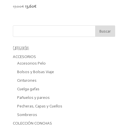
El
El
17,00
€
13,60
€
precio
precio
original
actual
era:
es:
17,00€.
13,60€.
Categorías
ACCESORIOS
Accesorios Pelo
Bolsos y Bolsas Viaje
Cinturones
Cuelga gafas
Pañuelos y pareos
Pecheras, Capas y Cuellos
Sombreros
COLECCIÓN CONCHAS