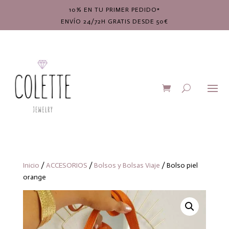
10% EN TU PRIMER PEDIDO*
ENVÍO 24/72H GRATIS DESDE 50€
Inicio
/
ACCESORIOS
/
Bolsos y Bolsas Viaje
/ Bolso piel
orange