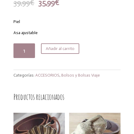
El
El
39,99
€
35,99
€
precio
precio
original
actual
era:
es:
Piel
39,99€.
35,99€.
Asa ajustable
Bolso
Añadir al carrito
piel
orange
cantidad
Categorías:
ACCESORIOS
,
Bolsos y Bolsas Viaje
Productos relacionados