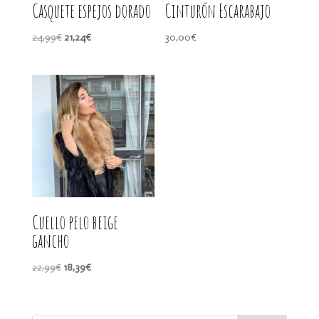
Casquete espejos dorado
Cinturón Escarabajo
El
El
24,99
€
21,24
€
30,00
€
precio
precio
original
actual
era:
es:
24,99€.
21,24€.
Cuello pelo beige
gancho
El
El
22,99
€
18,39
€
precio
precio
original
actual
era:
es: