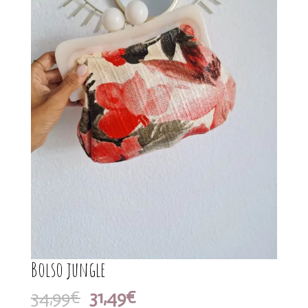
Bolso jungle
El
El
34,99
€
31,49
€