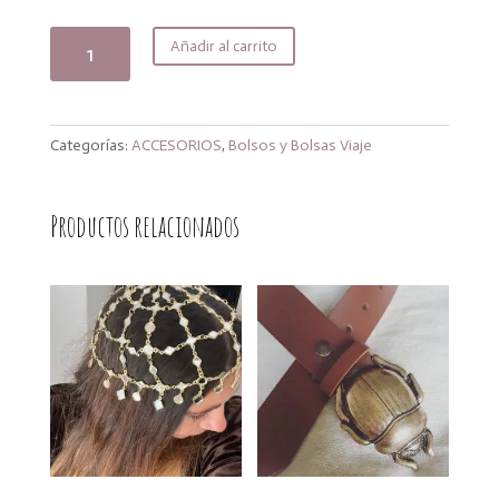
precio
precio
original
actual
Bolso
Añadir al carrito
era:
es:
jungle
34,99€.
31,49€.
cantidad
Categorías:
ACCESORIOS
,
Bolsos y Bolsas Viaje
Productos relacionados