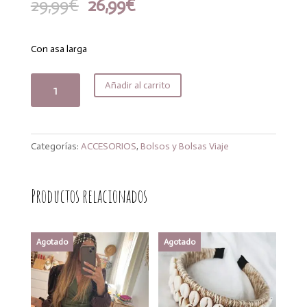
El
El
29,99
€
26,99
€
precio
precio
original
actual
era:
es:
Con asa larga
29,99€.
26,99€.
Bolso
Añadir al carrito
flower
red
cantidad
Categorías:
ACCESORIOS
,
Bolsos y Bolsas Viaje
Productos relacionados