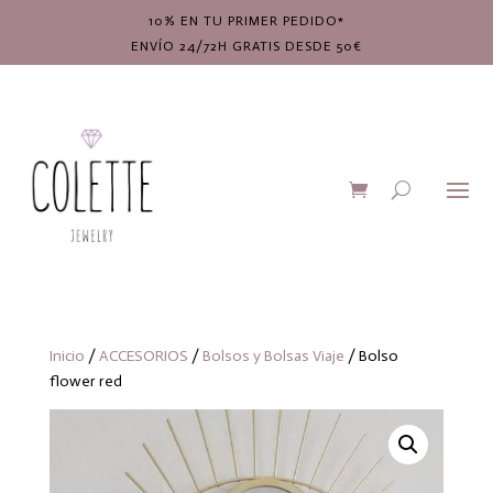
10% EN TU PRIMER PEDIDO*
ENVÍO 24/72H GRATIS DESDE 50€
Inicio
/
ACCESORIOS
/
Bolsos y Bolsas Viaje
/ Bolso
flower red