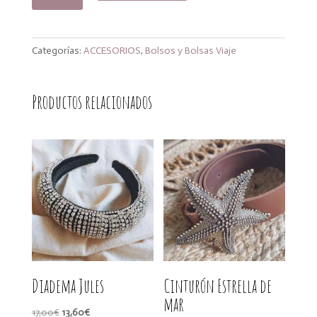
orange
cantidad
Categorías:
ACCESORIOS
,
Bolsos y Bolsas Viaje
Productos relacionados
Diadema Jules
Cinturón Estrella de
mar
El
El
17,00
€
13,60
€