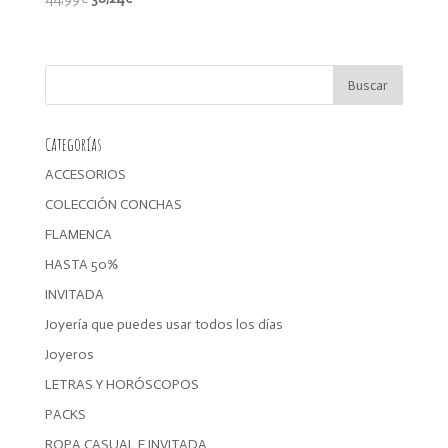
precio
precio
original
actual
era:
es:
44,99€.
38,24€.
Categorías
ACCESORIOS
COLECCIÓN CONCHAS
FLAMENCA
HASTA 50%
INVITADA
Joyería que puedes usar todos los días
Joyeros
LETRAS Y HORÓSCOPOS
PACKS
ROPA CASUAL E INVITADA