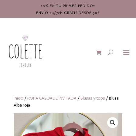
10% EN TU PRIMER PEDIDO*
ENVÍO 24/72H GRATIS DESDE 50€
Inicio
/
ROPA CASUAL E INVITADA
/
Blusas y tops
/ Blusa
Alba roja