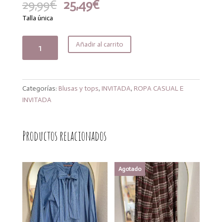
El
El
29,99
€
25,49
€
precio
precio
Talla única
original
actual
era:
es:
Blusa
Añadir al carrito
29,99€.
25,49€.
Alba
roja
cantidad
Categorías:
Blusas y tops
,
INVITADA
,
ROPA CASUAL E
INVITADA
Productos relacionados