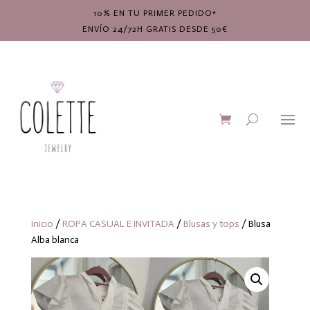
10% EN TU PRIMER PEDIDO*
ENVÍO 24/72H GRATIS DESDE 50€
Inicio
/
ROPA CASUAL E INVITADA
/
Blusas y tops
/ Blusa
Alba blanca