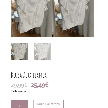
Blusa Alba blanca
El
El
29,99
€
25,49
€
precio
precio
Talla única
original
actual
era:
es:
Blusa
Añadir al carrito
29,99€.
25,49€.
Alba