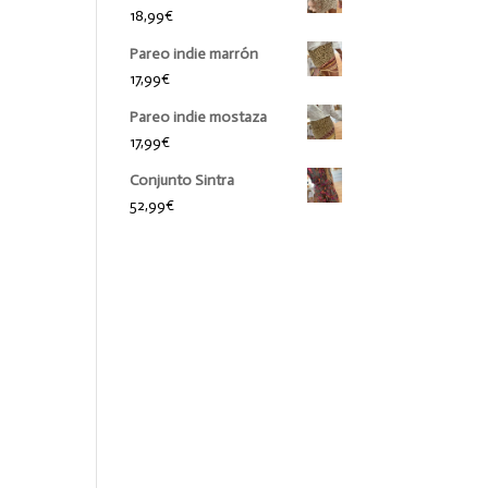
18,99
€
Pareo indie marrón
17,99
€
Pareo indie mostaza
17,99
€
Conjunto Sintra
52,99
€