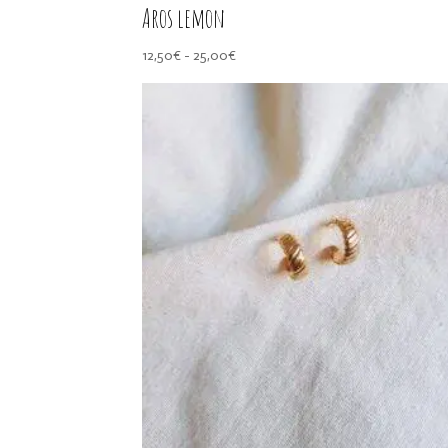
Aros lemon
Rango
12,50
€
-
25,00
€
de
precios:
desde
12,50€
hasta
25,00€