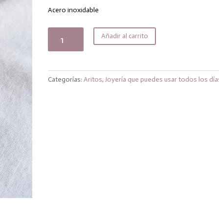
original
actual
era:
es:
Acero inoxidable
15,99€.
12,79€.
Aros
Añadir al carrito
Rousse
cantidad
Categorías:
Aritos
,
Joyería que puedes usar todos los día