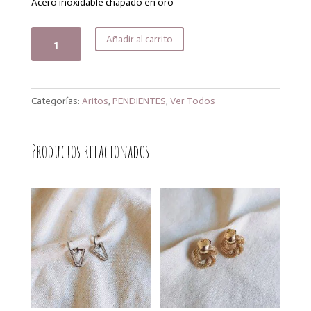
era:
es:
Acero inoxidable chapado en oro
14,00€.
11,20€.
Aritos
Añadir al carrito
mini
pumky
cantidad
Categorías:
Aritos
,
PENDIENTES
,
Ver Todos
Productos relacionados