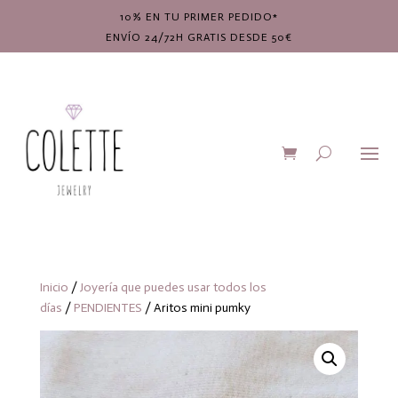
10% EN TU PRIMER PEDIDO*
ENVÍO 24/72H GRATIS DESDE 50€
Inicio
/
Joyería que puedes usar todos los
días
/
PENDIENTES
/ Aritos mini pumky