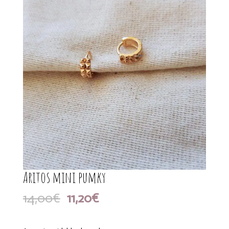
Aritos mini pumky
El
El
14,00
€
11,20
€
precio
precio
original
actual