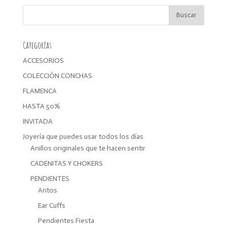
era:
es:
17,99€.
14,39€.
Categorías
ACCESORIOS
COLECCIÓN CONCHAS
FLAMENCA
HASTA 50%
INVITADA
Joyería que puedes usar todos los días
Anillos originales que te hacen sentir
CADENITAS Y CHOKERS
PENDIENTES
Aritos
Ear Cuffs
Pendientes Fiesta