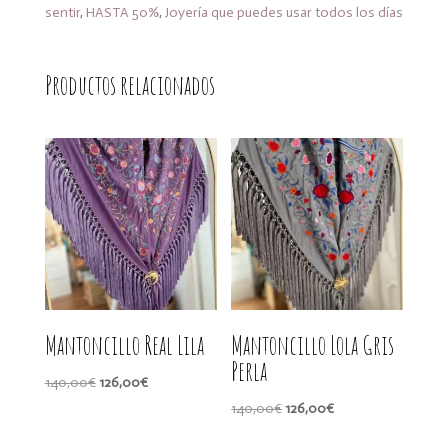
sentir
,
HASTA 50%
,
Joyería que puedes usar todos los días
Productos relacionados
Mantoncillo Real Lila
Mantoncillo Lola Gris
Perla
El
El
140,00
€
126,00
€
precio
precio
El
El
140,00
€
126,00
€
original
actual
precio
precio