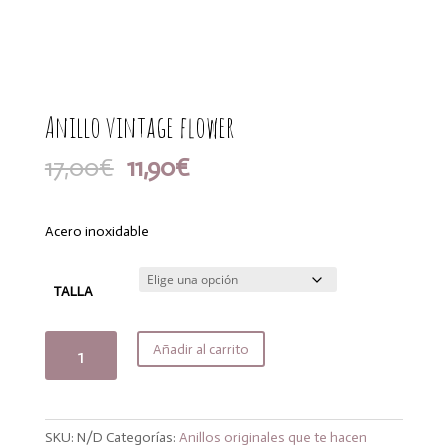
Anillo vintage flower
El
El
17,00
€
11,90
€
precio
precio
original
actual
era:
es:
Acero inoxidable
17,00€.
11,90€.
TALLA
Anillo
Añadir al carrito
vintage
flower
cantidad
SKU:
N/D
Categorías:
Anillos originales que te hacen