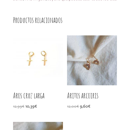
Productos relacionados
Aros cruz larga
Aritos arcoiris
El
El
El
El
12,99
€
10,39
€
12,00
€
9,60
€
precio
precio
precio
precio
original
actual
original
actual
era:
es:
era:
es: