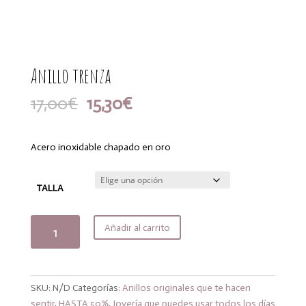
Anillo trenza
El
El
17,00
€
15,30
€
precio
precio
original
actual
era:
es:
Acero inoxidable chapado en oro
17,00€.
15,30€.
TALLA
Anillo
Añadir al carrito
trenza
cantidad
SKU:
N/D
Categorías:
Anillos originales que te hacen
sentir
,
HASTA 50%
,
Joyería que puedes usar todos los días