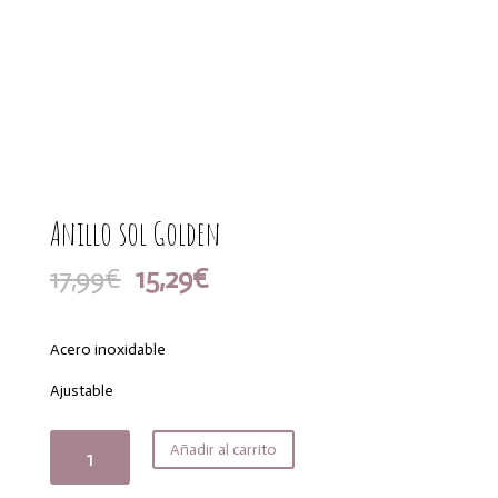
Anillo sol Golden
El
El
17,99
€
15,29
€
precio
precio
original
actual
era:
es:
Acero inoxidable
17,99€.
15,29€.
Ajustable
Anillo
Añadir al carrito
sol
Golden