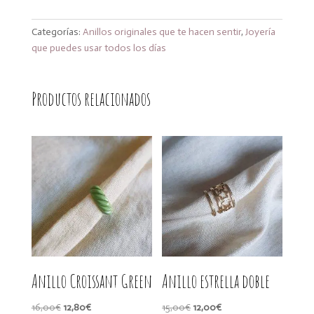
cantidad
Categorías:
Anillos originales que te hacen sentir
,
Joyería
que puedes usar todos los días
Productos relacionados
Anillo Croissant Green
Anillo estrella doble
El
El
El
El
16,00
€
12,80
€
15,00
€
12,00
€