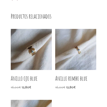
Productos relacionados
Anillo ojo blue
Anillo rombo blue
El
El
El
El
16,00
€
12,80
€
16,00
€
12,80
€
precio
precio
precio
precio
original
actual
original
actual
era:
es:
era:
es: