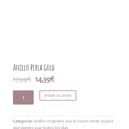
Anillo Perla gold
El
El
17,99
€
14,39
€
precio
precio
original
actual
Anillo
Añadir al carrito
era:
es:
Perla
17,99€.
14,39€.
gold
cantidad
Categorías:
Anillos originales que te hacen sentir
,
Joyería
que puedes usar todos los días