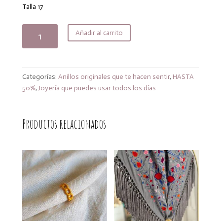
era:
es:
Talla 17
15,00€.
12,00€.
Anillo
Añadir al carrito
Lola
lemon
cantidad
Categorías:
Anillos originales que te hacen sentir
,
HASTA
50%
,
Joyería que puedes usar todos los días
Productos relacionados