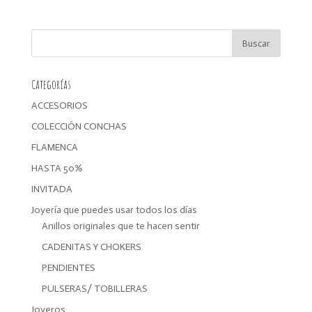
original
actual
era:
es:
29,99€.
23,99€.
Categorías
ACCESORIOS
COLECCIÓN CONCHAS
FLAMENCA
HASTA 50%
INVITADA
Joyería que puedes usar todos los días
Anillos originales que te hacen sentir
CADENITAS Y CHOKERS
PENDIENTES
PULSERAS/ TOBILLERAS
Joyeros