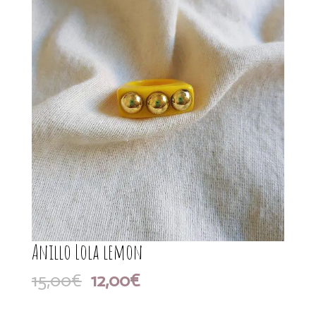
Anillo Lola lemon
El
El
15,00
€
12,00
€
precio
precio
original
actual