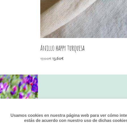
Anillo happy turquesa
El
El
17,00
€
13,60
€
precio
precio
original
actual
era:
es:
17,00€.
13,60€.
Usamos cookies en nuestra página web para ver cómo intera
estás de acuerdo con nuestro uso de dichas cookie