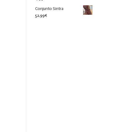
Conjunto Sintra
52,99
€