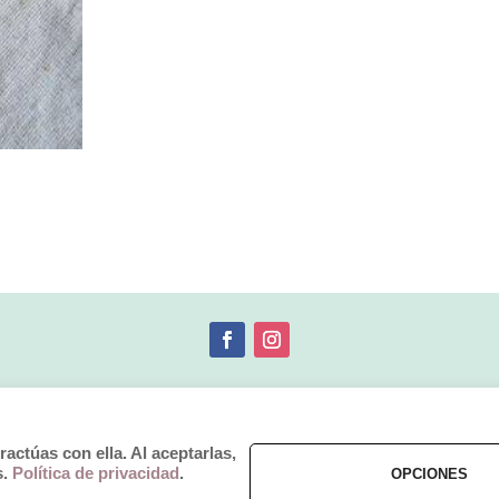
© 2019 by Débora Colette
ctúas con ella. Al aceptarlas,
Términos y Condiciones
–
Pagos y Envíos
–
Cambios y Devoluciones
s.
Política de privacidad
.
OPCIONES