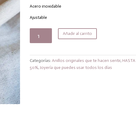
original
actual
era:
es:
Acero inoxidable
16,00€.
12,80€.
Ajustable
Anillo
Añadir al carrito
dora
cantidad
Categorías:
Anillos originales que te hacen sentir
,
HASTA
50%
,
Joyería que puedes usar todos los días