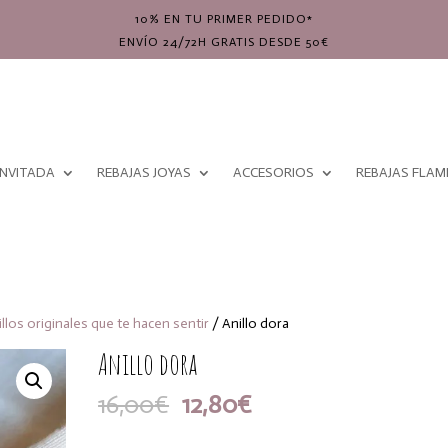
10% EN TU PRIMER PEDIDO*
ENVÍO 24/72H GRATIS DESDE 50€
INVITADA
REBAJAS JOYAS
ACCESORIOS
REBAJAS FLA
illos originales que te hacen sentir
/ Anillo dora
Anillo dora
El
El
16,00
€
12,80
€
precio
precio