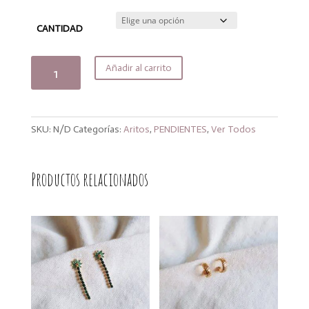
7,20€
hasta
CANTIDAD
13,50€
Aritos
Añadir al carrito
multicolor
bright
cantidad
SKU:
N/D
Categorías:
Aritos
,
PENDIENTES
,
Ver Todos
Productos relacionados