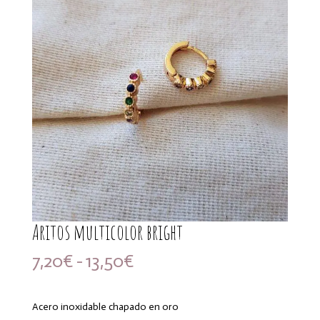
Aritos multicolor bright
Rango
7,20
€
-
13,50
€
de
precios:
desde
Acero inoxidable chapado en oro