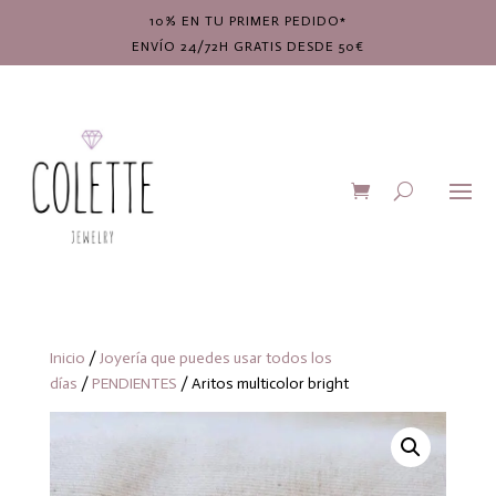
10% EN TU PRIMER PEDIDO*
ENVÍO 24/72H GRATIS DESDE 50€
Inicio
/
Joyería que puedes usar todos los
días
/
PENDIENTES
/ Aritos multicolor bright