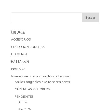
precio
precio
original
actual
era:
es:
17,00€.
13,60€.
Categorías
ACCESORIOS
COLECCIÓN CONCHAS
FLAMENCA
HASTA 50%
INVITADA
Joyería que puedes usar todos los días
Anillos originales que te hacen sentir
CADENITAS Y CHOKERS
PENDIENTES
Aritos
Ear Cuffs