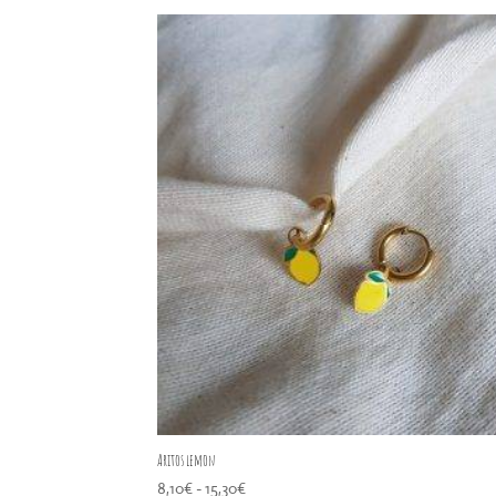
de
precios:
desde
8,10€
hasta
15,30€
Aritos lemon
Rango
8,10
€
-
15,30
€