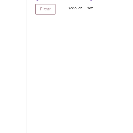
Precio
Precio
Precio:
0€
—
20€
Filtrar
mínimo
máximo