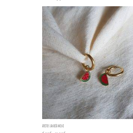
de
precios:
desde
8,10€
hasta
15,30€
Aritos sandía mini