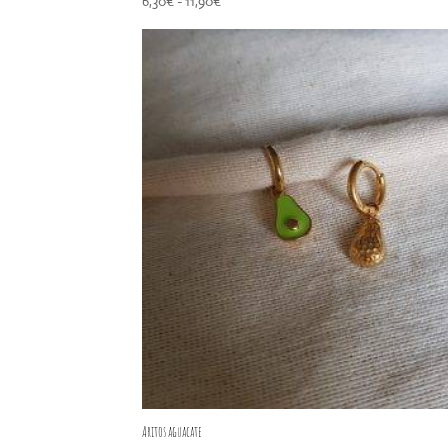
Rango
6,30
€
-
11,90
€
de
precios:
desde
6,30€
hasta
11,90€
Aritos aguacate