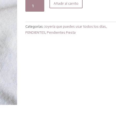
original
actual
Pendientes
Añadir al carrito
era:
es:
orange
17,99€.
14,39€.
cantidad
Categorías:
Joyería que puedes usar todos los días
,
PENDIENTES
,
Pendientes Fiesta