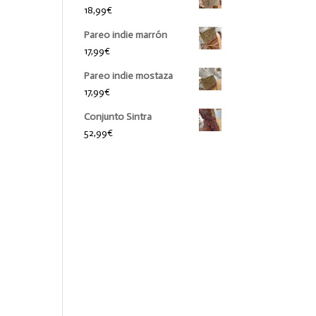
18,99
€
Pareo indie marrón
17,99
€
Pareo indie mostaza
17,99
€
Conjunto Sintra
52,99
€