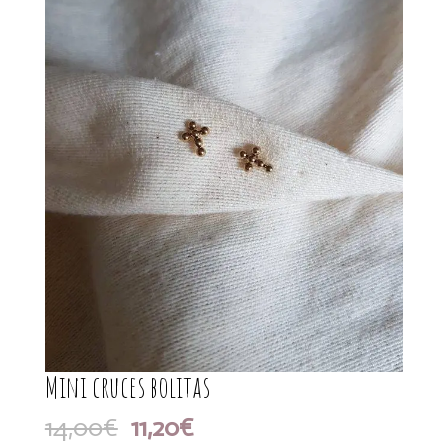
Mini cruces bolitas
El
El
14,00
€
11,20
€