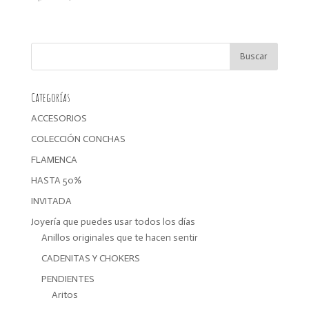
precio
precio
original
actual
era:
es:
14,00€.
11,20€.
Categorías
ACCESORIOS
COLECCIÓN CONCHAS
FLAMENCA
HASTA 50%
INVITADA
Joyería que puedes usar todos los días
Anillos originales que te hacen sentir
CADENITAS Y CHOKERS
PENDIENTES
Aritos