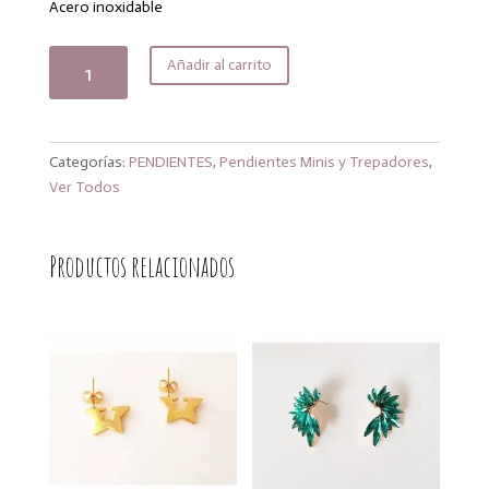
precio
precio
Acero inoxidable
original
actual
era:
es:
Mini
Añadir al carrito
14,00€.
11,20€.
cruces
bolitas
cantidad
Categorías:
PENDIENTES
,
Pendientes Minis y Trepadores
,
Ver Todos
Productos relacionados