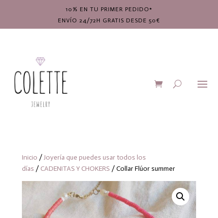
10% EN TU PRIMER PEDIDO*
ENVÍO 24/72H GRATIS DESDE 50€
Inicio
/
Joyería que puedes usar todos los
días
/
CADENITAS Y CHOKERS
/ Collar Flúor summer