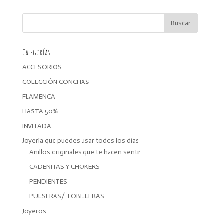
original
actual
era:
es:
17,99€.
14,39€.
Categorías
ACCESORIOS
COLECCIÓN CONCHAS
FLAMENCA
HASTA 50%
INVITADA
Joyería que puedes usar todos los días
Anillos originales que te hacen sentir
CADENITAS Y CHOKERS
PENDIENTES
PULSERAS/ TOBILLERAS
Joyeros