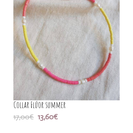
Collar Flúor summer
El
El
17,00
€
13,60
€
precio
precio
original
actual