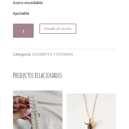
era:
es:
Acero inoxidable
17,00€.
13,60€.
Ajustable
Collar
Añadir al carrito
Flúor
summer
cantidad
Categoría:
CADENITAS Y CHOKERS
Productos relacionados