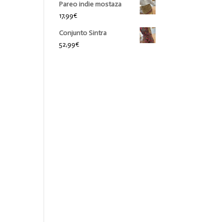
Pareo indie mostaza
17,99
€
Conjunto Sintra
52,99
€