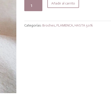
original
actual
Broche
Añadir al carrito
era:
es:
hormiga
12,99€.
10,39€.
cantidad
Categorías:
Broches
,
FLAMENCA
,
HASTA 50%